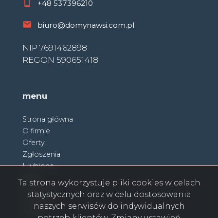
+48
537396210
biuro@domynawsi.com.pl
NIP 7691462898
REGON 590651418
menu
Strona główna
O firmie
Oferty
Zgłoszenia
Ulubione
Blog
Ta strona wykorzystuje pliki cookies w celach
Partnerzy
statystycznych oraz w celu dostosowania
Kontakt
naszych serwisów do indywidualnych
Rodo
potrzeb klientów. Zmiany ustawień