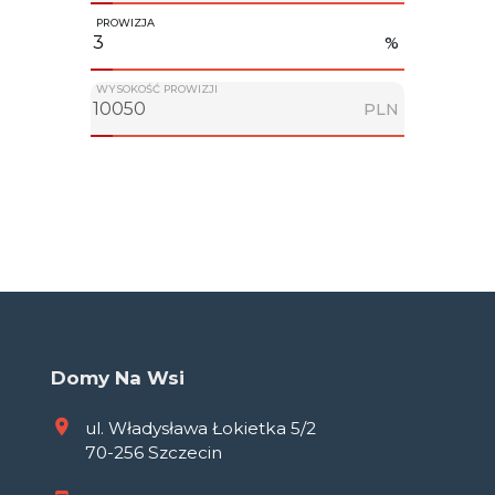
PROWIZJA
%
WYSOKOŚĆ PROWIZJI
PLN
Domy Na Wsi
ul. Władysława Łokietka 5/2
70-256 Szczecin