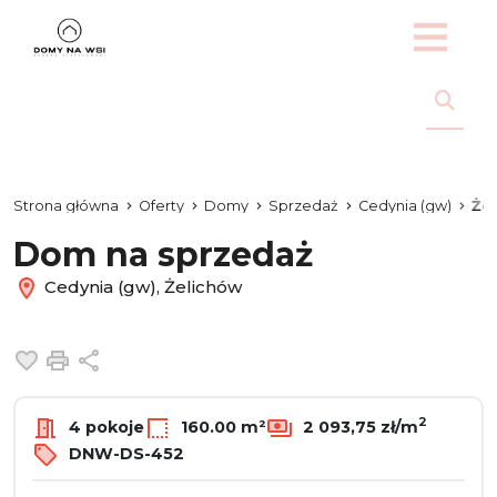
Strona główna
Oferty
Domy
Sprzedaż
Cedynia (gw)
Że
Dom na sprzedaż
Cedynia (gw), Żelichów
Dodaj do ulubionych
Drukuj
Udostępnij
2
4 pokoje
160.00 m²
2 093,75 zł/m
DNW-DS-452