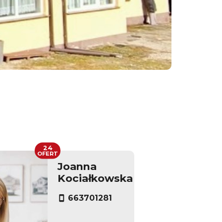
24
OFERT
Joanna
Kociałkowska
663701281