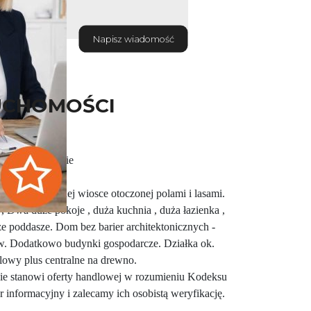
Napisz wiadomość
UCHOMOŚCI
morze Zachodnie
okojnej, cichej wiosce otoczonej polami i lasami.
 Dwa duże pokoje , duża kuchnia , duża łazienka ,
że poddasze. Dom bez barier architektonicznych -
ów. Dodatkowo budynki gospodarcze. Działka ok.
lowy plus centralne na drewno.
 nie stanowi oferty handlowej w rozumieniu Kodeksu
 informacyjny i zalecamy ich osobistą weryfikację.