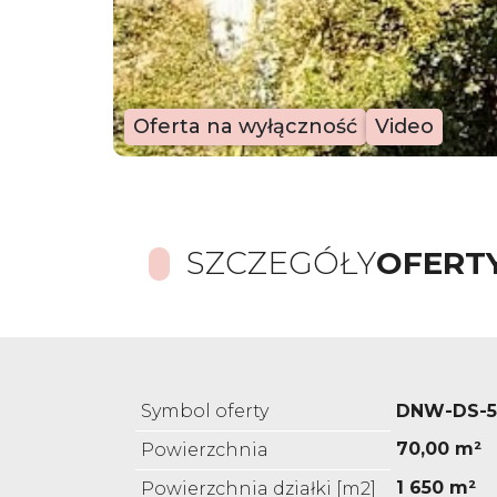
Oferta na wyłączność
Video
SZCZEGÓŁY
OFERT
Symbol oferty
DNW-DS-5
70,00 m²
Powierzchnia
1 650 m²
Powierzchnia działki [m2]