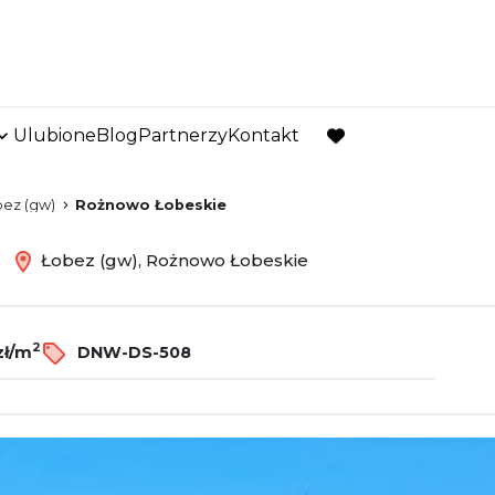
Ulubione
Blog
Partnerzy
Kontakt
favorite
ez (gw)
Rożnowo Łobeskie
ż
Łobez (gw), Rożnowo Łobeskie
2
zł/m
DNW-DS-508