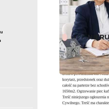
tu
OPIS
NIER
a
Wieś Rożnowo Łobeskie / Po
Wyłącznie u Nas !
Na Sprzedaż Dom Bliźniak w sp
Dom o powierzchni ok. 70m2 ,
korytarz, przedsionek oraz du
całość na parterze bez schod
1650m2. Ogrzewanie piec kaf
Treść niniejszego ogłoszenia
Cywilnego. Treść ma charakter