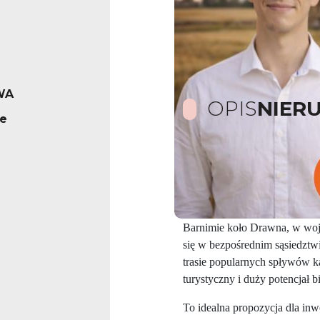
WA
OPIS
NIER
e
Wyłącznie u Nas! Budynek 
Drawieńskim Parku Narodow
Na sprzedaż wyjątkowa nieru
Barnimie koło Drawna, w wo
się w bezpośrednim sąsiedzt
trasie popularnych spływów k
turystyczny i duży potencjał 
To idealna propozycja dla in