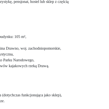
rystykę, pensjonat, hostel lub sklep z częścią
budynku: 105 m²,
gmina Drawno, woj. zachodniopomorskie,
rystyczna,
go Parku Narodowego,
pływów kajakowych rzeką Drawą.
 (dotychczas funkcjonująca jako sklep),
ze.