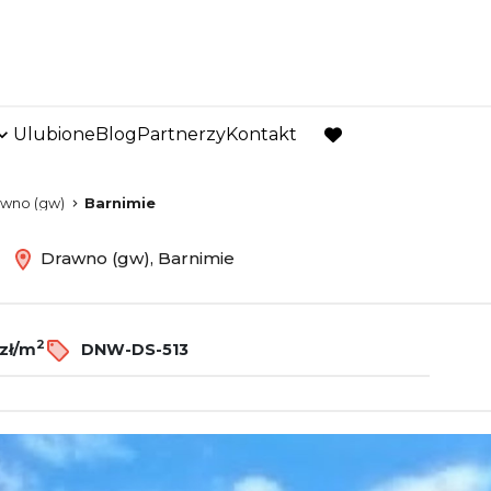
Ulubione
Blog
Partnerzy
Kontakt
favorite
wno (gw)
Barnimie
ż
Drawno (gw), Barnimie
2
zł/m
DNW-DS-513