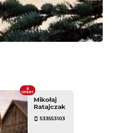
6
OFERT
Mikołaj
Ratajczak
533553103