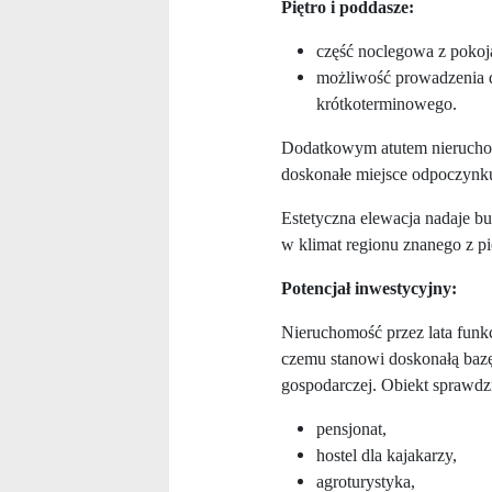
Piętro i poddasze:
część noclegowa z pokoja
możliwość prowadzenia d
krótkoterminowego.
Dodatkowym atutem nieruchom
doskonałe miejsce odpoczynku 
Estetyczna elewacja nadaje bu
w klimat regionu znanego z p
Potencjał inwestycyjny:
Nieruchomość przez lata funkc
czemu stanowi doskonałą bazę
gospodarczej. Obiekt sprawdzi
pensjonat,
hostel dla kajakarzy,
agroturystyka,