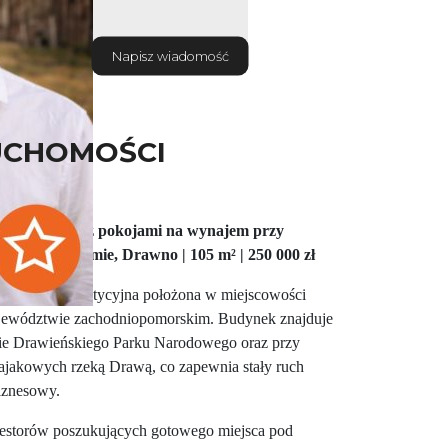
Napisz wiadomość
UCHOMOŚCI
inwestycyjny z pokojami na wynajem przy
ym – Barnimie, Drawno | 105 m² | 250 000 zł
chomość inwestycyjna położona w miejscowości
jewództwie zachodniopomorskim. Budynek znajduje
wie Drawieńskiego Parku Narodowego oraz przy
ajakowych rzeką Drawą, co zapewnia stały ruch
biznesowy.
westorów poszukujących gotowego miejsca pod