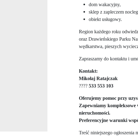
dom wakacyjny,
sklep z zapleczem nocl
obiekt usługowy.
Region każdego roku odwiedza
oraz Drawieńskiego Parku Na
wędkarstwa, pieszych wyciecze
Zapraszamy do kontaktu i umó
Kontakt:
Mikołaj Ratajczak
????
533 553 103
Oferujemy pomoc przy uzysk
Zapewniamy kompleksowe ws
nieruchomości.
Preferencyjne warunki wspó
Treść niniejszego ogłoszenia m