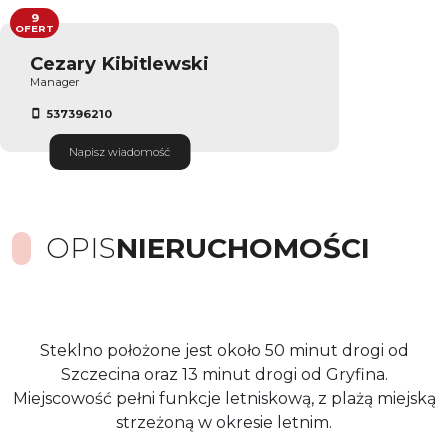
9
OFERT
Cezary Kibitlewski
Manager
537396210
Napisz wiadomość
OPIS
NIERUCHOMOŚCI
Steklno położone jest około 50 minut drogi od
Szczecina oraz 13 minut drogi od Gryfina.
Miejscowość pełni funkcje letniskową, z plażą miejską
strzeżoną w okresie letnim.