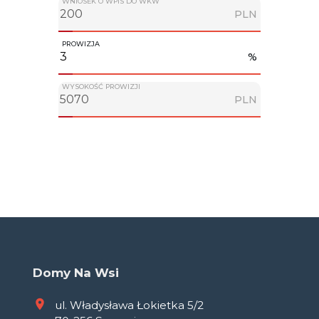
WNIOSEK O WPIS DO WKW
PLN
PROWIZJA
%
WYSOKOŚĆ PROWIZJI
PLN
Domy Na Wsi
ul. Władysława Łokietka 5/2