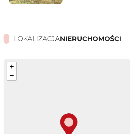
LOKALIZACJA
NIERUCHOMOŚCI
+
−