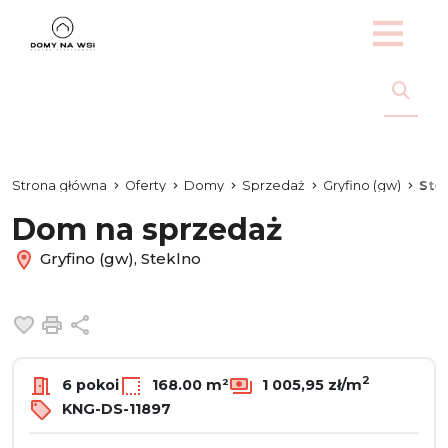
Strona główna
Oferty
Domy
Sprzedaż
Gryfino (gw)
Ste
Dom na sprzedaż
Gryfino (gw), Steklno
Dodaj do ulubionych
Drukuj
Udostępnij
2
6 pokoi
168.00 m²
1 005,95 zł/m
KNG-DS-11897