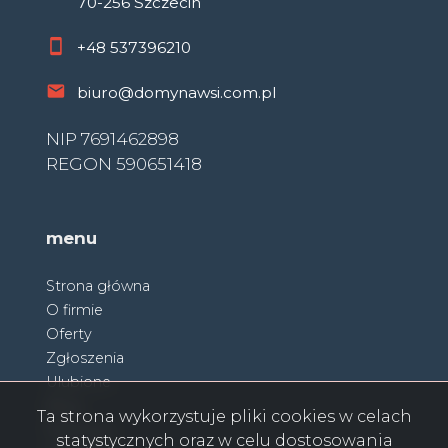
70-256 Szczecin
+48
537396210
biuro@domynawsi.com.pl
NIP 7691462898
REGON 590651418
menu
Strona główna
O firmie
Oferty
Zgłoszenia
Ulubione
Blog
Ta strona wykorzystuje pliki cookies w celach
Partnerzy
statystycznych oraz w celu dostosowania