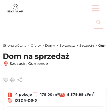
Strona główna
Oferty
Domy
Sprzedaż
Szczecin
Gumie
Dom na sprzedaż
Szczecin, Gumieńce
Dodaj do ulubionych
Drukuj
Udostępnij
2
4 pokoje
179.00 m²
8 379,89 zł/m
DSDN-DS-5