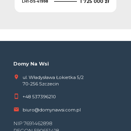
1 725 000 zł
LH1-DS-41998
Domy Na Wsi
ul. Władysława Łokietka 5/2
70-256 Szczecin
+48
537396210
biuro@domynawsi.com.pl
NIP 7691462898
REGON 590651418