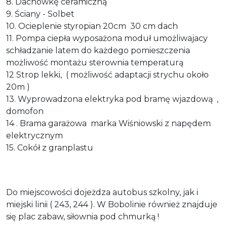
8. Dachówkę ceramiczną
9. Ściany - Solbet
10. Ocieplenie styropian 20cm 30 cm dach
11. Pompa ciepła wyposażona moduł umożliwajacy
schładzanie latem do każdego pomieszczenia
możliwość montażu sterownia temperaturą
12 Strop lekki, ( możliwość adaptacji strychu około
20m )
13. Wyprowadzona elektryka pod bramę wjazdową ,
domofon
14 . Brama garażowa marka Wiśniowski z napędem
elektrycznym
15. Cokół z granplastu
Do miejscowości dojeżdza autobus szkolny, jak i
miejski linii ( 243, 244 ). W Bobolinie również znajduje
się plac zabaw, siłownia pod chmurką !