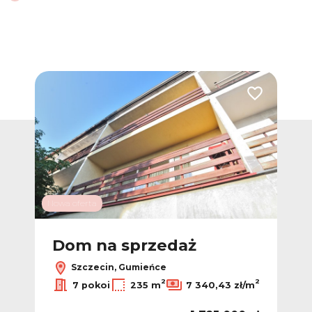
Dodaj do ulub
Nowa oferta
Dom na sprzedaż
Szczecin, Gumieńce
2
2
7 pokoi
235 m
7 340,43 zł/m