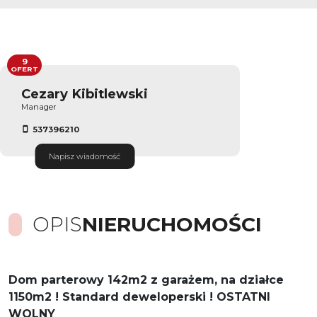
9
OFERT
Cezary Kibitlewski
Manager
537396210
Napisz wiadomość
OPIS
NIERUCHOMOŚCI
Dom parterowy 142m2 z garażem, na działce
1150m2 ! Standard deweloperski ! OSTATNI
WOLNY