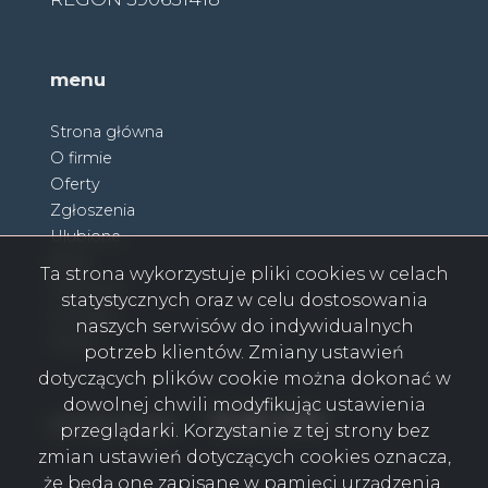
menu
Strona główna
O firmie
Oferty
Zgłoszenia
Ulubione
Blog
Ta strona wykorzystuje pliki cookies w celach
Partnerzy
statystycznych oraz w celu dostosowania
Kontakt
naszych serwisów do indywidualnych
Rodo
potrzeb klientów. Zmiany ustawień
dotyczących plików cookie można dokonać w
dowolnej chwili modyfikując ustawienia
Facebook
Facebook
Facebook
Facebook
Facebook
Facebook
Facebook
social media
przeglądarki. Korzystanie z tej strony bez
zmian ustawień dotyczących cookies oznacza,
że będą one zapisane w pamięci urządzenia.