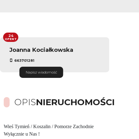
24
OFERT
Joanna Kociałkowska
663701281
Napisz wiadomość
OPIS
NIERUCHOMOŚCI
Wieś Tymień / Koszalin / Pomorze Zachodnie
Wyłącznie u Nas !