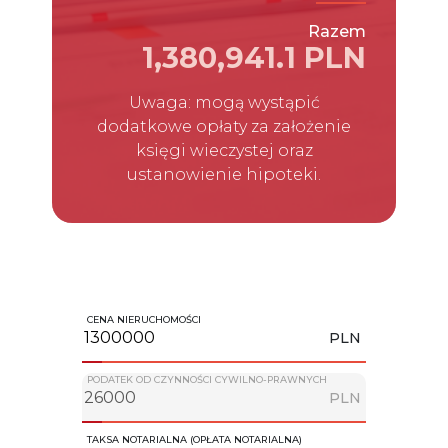
Razem
1,380,941.1 PLN
Uwaga: mogą wystąpić
dodatkowe opłaty za założenie
księgi wieczystej oraz
ustanowienie hipoteki.
CENA NIERUCHOMOŚCI
PLN
PODATEK OD CZYNNOŚCI CYWILNO-PRAWNYCH
PLN
TAKSA NOTARIALNA (OPŁATA NOTARIALNA)