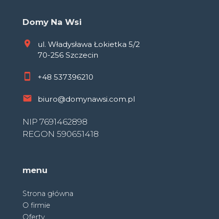
Domy Na Wsi
ul. Władysława Łokietka 5/2
70-256 Szczecin
+48
537396210
biuro@domynawsi.com.pl
NIP 7691462898
REGON 590651418
menu
Strona główna
O firmie
Oferty