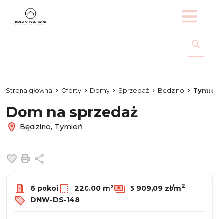
Strona główna
Oferty
Domy
Sprzedaż
Będzino
Tymie
Dom na sprzedaż
Będzino, Tymień
Dodaj do ulubionych
Drukuj
Udostępnij
2
6 pokoi
220.00 m²
5 909,09 zł/m
DNW-DS-148